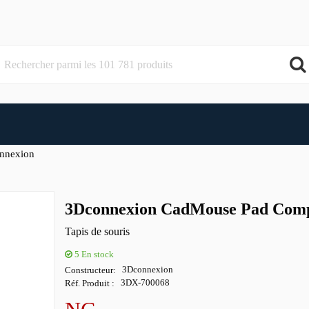
nnexion
3Dconnexion CadMouse Pad Com
Tapis de souris
5
En stock
Constructeur
3Dconnexion
Réf. Produit
3DX-700068