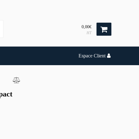
0,00€
HT
Espace Client
pact