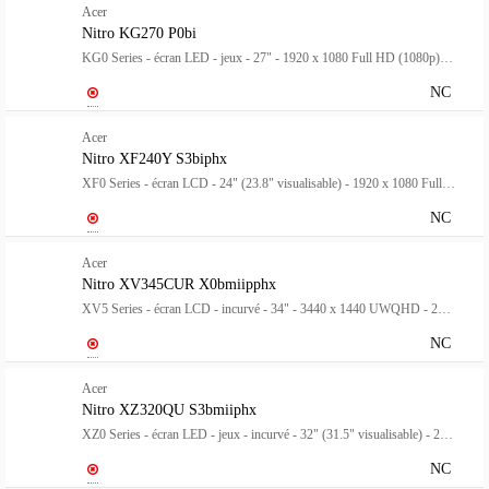
Acer
Nitro KG270 P0bi
KG0 Series - écran LED - jeux - 27" - 1920 x 1080 Full HD (1080p) @ 144 Hz - VA - 250 cd/m² - 0.5 ms - HDMI, VGA - noir - pour Nitro V 15, 16 AI, 16S AI, 17 AI, Predator Helios 16 AI, 18 AI, Predator Helios Neo 18 AI
NC
Acer
Nitro XF240Y S3biphx
XF0 Series - écran LCD - 24" (23.8" visualisable) - 1920 x 1080 Full HD (1080p) @ 180 Hz - VA - 300 cd/m² - HDR10 - 1 ms - HDMI, DisplayPort - noir
NC
Acer
Nitro XV345CUR X0bmiipphx
XV5 Series - écran LCD - incurvé - 34" - 3440 x 1440 UWQHD - 250 cd/m² - HDR10 - 0.5 ms - HDMI, DisplayPort - haut-parleurs - noir
NC
Acer
Nitro XZ320QU S3bmiiphx
XZ0 Series - écran LED - jeux - incurvé - 32" (31.5" visualisable) - 2560 x 1440 WQHD @ 180 Hz - VA - 250 cd/m² - 3500:1 - HDR10 - 1 ms - 2xHDMI, DisplayPort - haut-parleurs - noir
NC