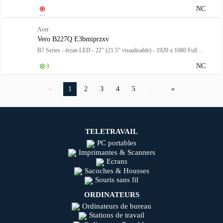
NC
Acer
Vero B227Q E3bmiprzxv
B7 Series - écran LED - 22" (21.5" visualisable) - 1920 x 1080 Full HD (1080p) @ 100 Hz - IPS - 250 cd/m² - 1000:1 - 4 ms - HDMI, VGA, DisplayPort - haut-parleurs - noir
NC
9
1
2
3
4
5
…
TELETRAVAIL
PC portables
Imprimantes & Scanners
Ecrans
Sacoches & Housses
Souris sans fil
ORDINATEURS
Ordinateurs de bureau
Stations de travail