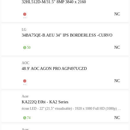
32HL512D-M/31.5" 8MP 3840 x 2160
NC
LG
34BA75QE-B.AEU 34" IPS BORDERLESS -CURVO
NC
50
AOC
48.9' AOC AGON PRO AGP497UCZD
NC
Acer
KA222Q E0bi - KA2 Series
écran LED - 22" (21.5" visualisable) - 1920 x 1080 Full HD (1080p) @ 100 Hz - IPS - 250 cd/m² - 1000:1 - 1 ms - HDMI, VGA - noir
NC
74
Acer