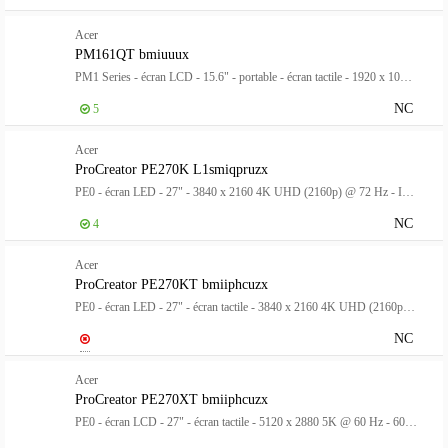
Acer
PM161QT bmiuuux
PM1 Series - écran LCD - 15.6" - portable - écran tactile - 1920 x 1080 Full HD (1080p) @ 60 Hz - 220 cd/m² - HDR10 - 6 ms - Mini HDMI, 2xUSB-C - haut-parleurs - noir
NC
5
Acer
ProCreator PE270K L1smiqpruzx
PE0 - écran LED - 27" - 3840 x 2160 4K UHD (2160p) @ 72 Hz - IPS - 400 cd/m² - 1000:1 - DisplayHDR 400 - 4 ms - HDMI, DisplayPort, USB-C - haut-parleurs - noir, argent
NC
4
Acer
ProCreator PE270KT bmiiphcuzx
PE0 - écran LED - 27" - écran tactile - 3840 x 2160 4K UHD (2160p) @ 72 Hz - IPS - 400 cd/m² - 1000:1 - DisplayHDR 400 - 0.5 ms - 2xHDMI, DisplayPort, USB-C - haut-parleurs - noir
NC
Acer
ProCreator PE270XT bmiiphcuzx
PE0 - écran LCD - 27" - écran tactile - 5120 x 2880 5K @ 60 Hz - 600 cd/m² - DisplayHDR 600 - 4 ms - 2xHDMI, DisplayPort, USB-C - haut-parleurs - noir