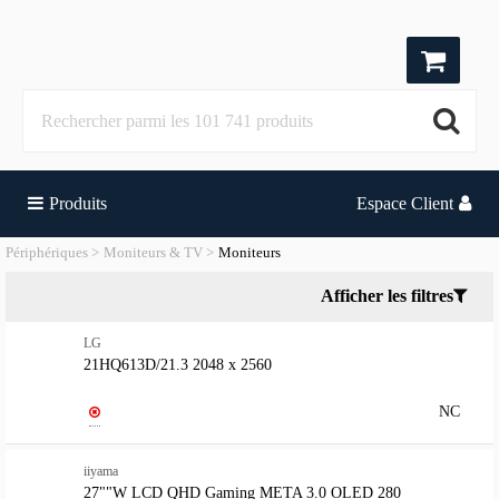
Produits
Espace Client
Périphériques
Moniteurs & TV
Moniteurs
Afficher les filtres
LG
21HQ613D/21.3 2048 x 2560
NC
iiyama
27""W LCD QHD Gaming META 3.0 OLED 280