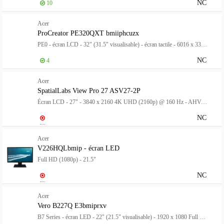
NC
10
Acer
ProCreator PE320QXT bmiiphcuzx
PE0 - écran LCD - 32" (31.5" visualisable) - écran tactile - 6016 x 3384 6K @ 60 Hz - 600 cd/m² - DisplayHDR 600 - 4 ms - 2xHDMI, DisplayPort, USB-C - haut-parleurs - noir
NC
4
Acer
SpatialLabs View Pro 27 ASV27-2P
Écran LCD - 27" - 3840 x 2160 4K UHD (2160p) @ 160 Hz - AHVA - 400 cd/m² - 5 ms - HDMI, DisplayPort, USB-C - haut-parleurs
NC
Acer
V226HQLbmip - écran LED
Full HD (1080p) - 21.5"
NC
Acer
Vero B227Q E3bmiprxv
B7 Series - écran LED - 22" (21.5" visualisable) - 1920 x 1080 Full HD (1080p) @ 100 Hz - IPS - 250 cd/m² - 1000:1 - 4 ms - HDMI, VGA, DisplayPort - haut-parleurs - noir