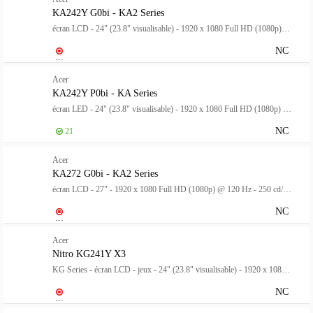
KA242Y G0bi - KA2 Series
écran LCD - 24" (23.8" visualisable) - 1920 x 1080 Full HD (1080p) @ 120 Hz - 250 cd/m² - 1 ms - HDMI, VGA - noir - pour Chromebook Tab 311, Chromebox Mini CXM2, Veriton AI GN100, Veriton NUC VN1502
NC
Acer
KA242Y P0bi - KA Series
écran LED - 24" (23.8" visualisable) - 1920 x 1080 Full HD (1080p) @ 144 Hz - VA - 250 cd/m² - 4000:1 - 1 ms - HDMI, VGA - noir
NC
21
Acer
KA272 G0bi - KA2 Series
écran LCD - 27" - 1920 x 1080 Full HD (1080p) @ 120 Hz - 250 cd/m² - 1 ms - HDMI, VGA - noir
NC
Acer
Nitro KG241Y X3
KG Series - écran LCD - jeux - 24" (23.8" visualisable) - 1920 x 1080 Full HD (1080p) @ 200 Hz - 300 cd/m² - HDR10 - 2 ms - HDMI, DisplayPort - noir - pour Nitro V 15, 16 AI, 16S AI, 17 AI, Predator Helios 16 AI, 18 AI, Predator Hel
NC