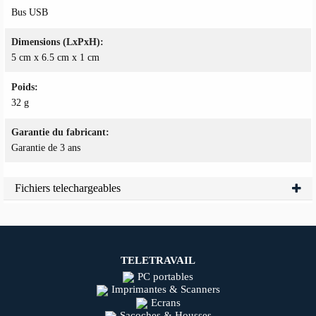
Bus USB
Dimensions (LxPxH)
5 cm x 6.5 cm x 1 cm
Poids
32 g
Garantie du fabricant
Garantie de 3 ans
Fichiers telechargeables
TELETRAVAIL
PC portables
Imprimantes & Scanners
Ecrans
Sacoches & Housses