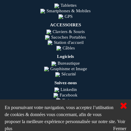
Tablettes
Smartphones & Mobiles
GPS
ACCESSOIRES
Claviers & Souris
Sacoches Portables
Station d'accueil
Câbles
Logiciels
Bureautique
Graphisme et Image
Sécurité
Suivez-nous
Linkedin
Facebook
Twitter
Youtube
En poursuivant votre navigation, vous acceptez l’utilisation
Instagram
de cookies & données vous concernant, afin de vous
Olisys © 2020
proposer la meilleure expérience personnalisée sur notre site.
Voir
MaSolutionIT.com ©
plus
Fermer