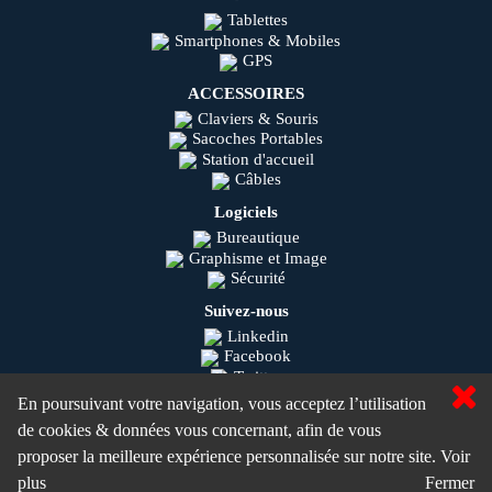
Tablettes
Smartphones & Mobiles
GPS
ACCESSOIRES
Claviers & Souris
Sacoches Portables
Station d'accueil
Câbles
Logiciels
Bureautique
Graphisme et Image
Sécurité
Suivez-nous
Linkedin
Facebook
Twitter
Youtube
En poursuivant votre navigation, vous acceptez l’utilisation
Instagram
de cookies & données vous concernant, afin de vous
Olisys © 2020
proposer la meilleure expérience personnalisée sur notre site.
Voir
MaSolutionIT.com ©
plus
Fermer