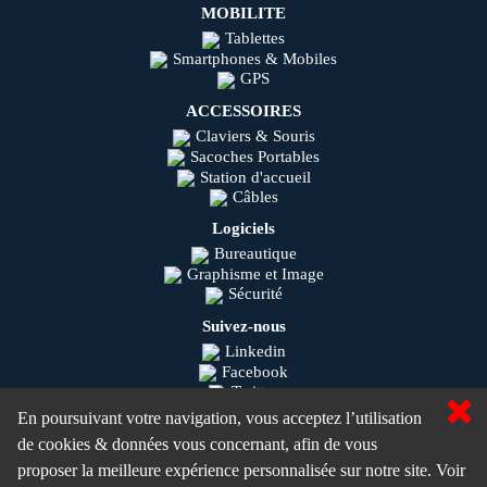
MOBILITE
Tablettes
Smartphones & Mobiles
GPS
ACCESSOIRES
Claviers & Souris
Sacoches Portables
Station d'accueil
Câbles
Logiciels
Bureautique
Graphisme et Image
Sécurité
Suivez-nous
Linkedin
Facebook
Twitter
Youtube
En poursuivant votre navigation, vous acceptez l’utilisation
Instagram
de cookies & données vous concernant, afin de vous
Olisys © 2020
proposer la meilleure expérience personnalisée sur notre site.
Voir