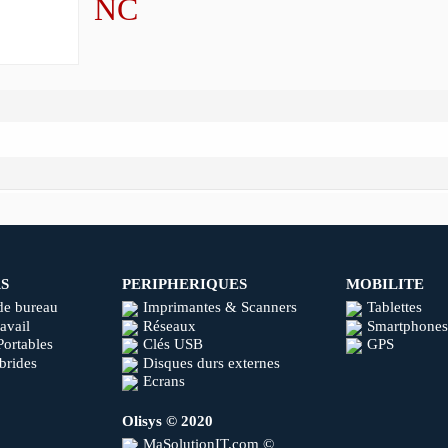
NC
S
PERIPHERIQUES
MOBILITE
de bureau
Imprimantes & Scanners
Tablettes
ravail
Réseaux
Smartphones
Portables
Clés USB
GPS
brides
Disques durs externes
Ecrans
Olisys © 2020
MaSolutionIT.com ©