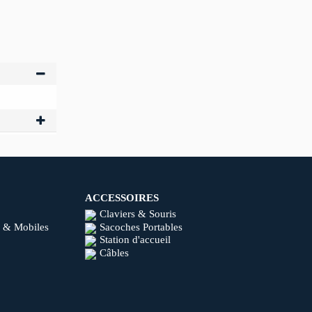
ACCESSOIRES
Claviers & Souris
 & Mobiles
Sacoches Portables
Station d'accueil
Câbles