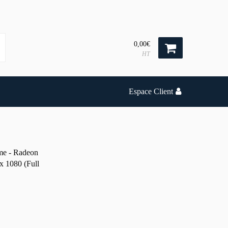
0,00€
HT
Espace Client
me - Radeon
x 1080 (Full