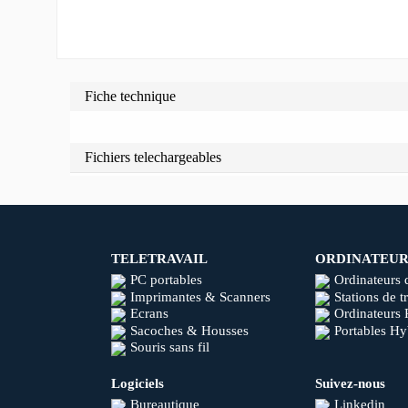
Fiche technique
Fichiers telechargeables
TELETRAVAIL
ORDINATEUR
PC portables
Ordinateurs 
Imprimantes & Scanners
Stations de t
Ecrans
Ordinateurs 
Sacoches & Housses
Portables Hy
Souris sans fil
Logiciels
Suivez-nous
Bureautique
Linkedin