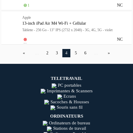
NC
1
Apple
13-inch iPad Air M4 Wi-Fi + Cellular
Tablette - 256 Go - 13" IPS (2732 x 2048) - 3G, 4G, 5G - violet
NC
…
2
3
4
5
6
…
TELETRAVAIL
PC portables
Imprimantes & Scanners
Ecrans
Sacoches & Housses
Souris sans fil
ORDINATEURS
Ordinateurs de bureau
Stations de travail