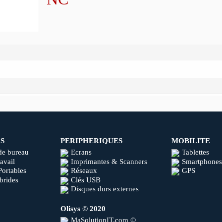
S
PERIPHERIQUES
MOBILITE
de bureau
Ecrans
Tablettes
ravail
Imprimantes & Scanners
Smartphones
Portables
Réseaux
GPS
brides
Clés USB
Disques durs externes
Olisys © 2020
MaSolutionIT.com ©