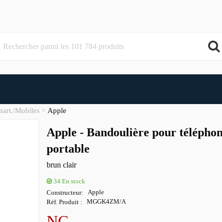
mart./Mobiles
Apple
Apple - Bandoulière pour télépho
portable
brun clair
34
En stock
Constructeur
Apple
Réf. Produit
MGGK4ZM/A
NC