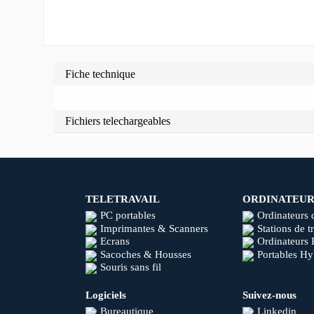
Fiche technique
Fichiers telechargeables
TELETRAVAIL
ORDINATEUR
PC portables
Ordinateurs 
Imprimantes & Scanners
Stations de t
Ecrans
Ordinateurs 
Sacoches & Housses
Portables Hy
Souris sans fil
Logiciels
Suivez-nous
Bureautique
Linkedin