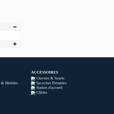
ACCESSOIRES
Claviers & Souris
 & Mobiles
Sacoches Portables
Station d'accueil
Câbles