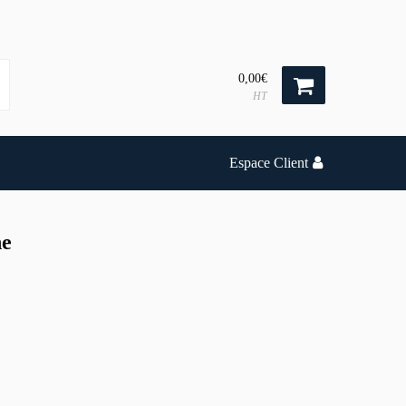
0,00€
HT
Espace Client
ne