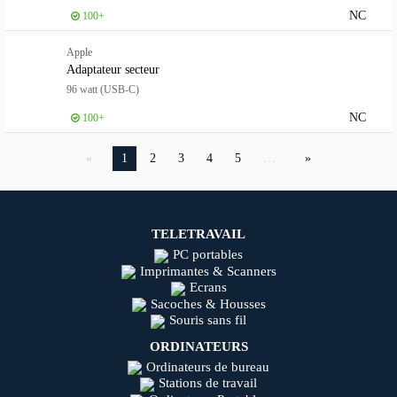
NC
100+
Apple
Adaptateur secteur
96 watt (USB-C)
NC
100+
1
2
3
4
5
…
TELETRAVAIL
PC portables
Imprimantes & Scanners
Ecrans
Sacoches & Housses
Souris sans fil
ORDINATEURS
Ordinateurs de bureau
Stations de travail