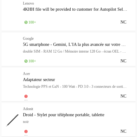
Lenovo
4KHH file will be provided to customer for Autopilot Self Registration Purposes
NC
100+
Google
5G smartphone - Gemini, L'IA la plus avancée sur votre Pixel
double SIM - RAM 12 Go / Mémoire interne 128 Go - écran OEL - 6.3" - 2424 x 1080 pixels (120 Hz) - 2x caméras arrière 50 MP, 48 MP - front camera 10,5 MP - Obsidien
NC
100+
Acer
Adaptateur secteur
Technologie PPS et GaN - 100 Watt - PD 3.0 - 3 connecteurs de sortie (USB, 2 x USB-C) - sur le câble : USB-C - pour Extensa 15 EX215-56, EX215-57
NC
Adonit
Droid - Stylet pour téléphone portable, tablette
noir
NC