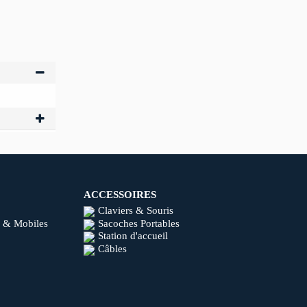
ACCESSOIRES
Claviers & Souris
 & Mobiles
Sacoches Portables
Station d'accueil
Câbles