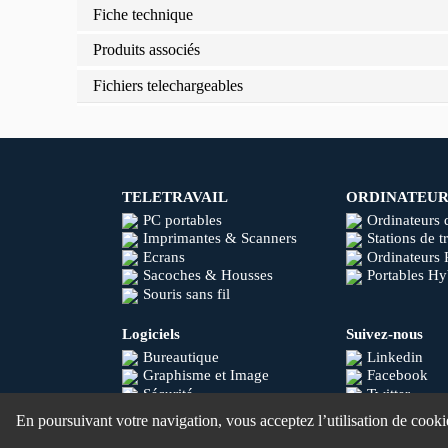
Fiche technique
Produits associés
Fichiers telechargeables
TELETRAVAIL
ORDINATEUR
PC portables
Ordinateurs 
Imprimantes & Scanners
Stations de t
Ecrans
Ordinateurs 
Sacoches & Housses
Portables Hy
Souris sans fil
Logiciels
Suivez-nous
Bureautique
Linkedin
Graphisme et Image
Facebook
Sécurité
Twitter
Youtube
En poursuivant votre navigation, vous acceptez l’utilisation de cook
Instagram