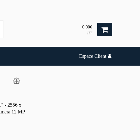
0,00€
HT
Espace Client
1" - 2556 x
 camera 12 MP