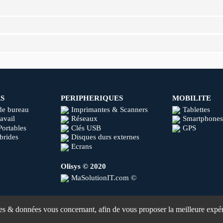
S
PERIPHERIQUES
MOBILITE
de bureau
Imprimantes & Scanners
Tablettes
ravail
Réseaux
Smartphones
Portables
Clés USB
GPS
brides
Disques durs externes
Ecrans
Olisys © 2020
MaSolutionIT.com ©
ies & données vous concernant, afin de vous proposer la meilleure expér