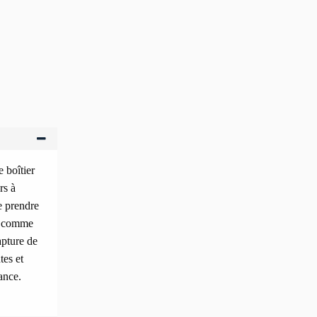
 boîtier
rs à
e prendre
 - comme
apture de
tes et
ance.