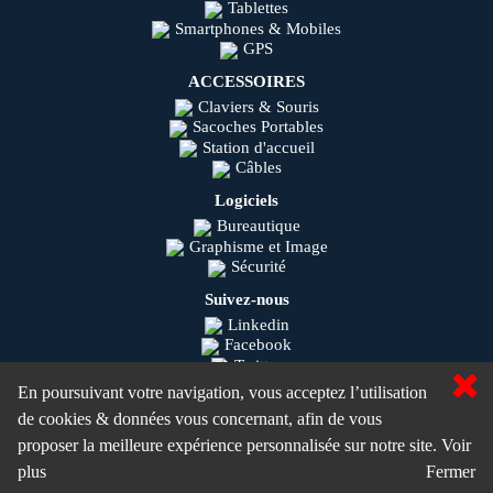
Tablettes
Smartphones & Mobiles
GPS
ACCESSOIRES
Claviers & Souris
Sacoches Portables
Station d'accueil
Câbles
Logiciels
Bureautique
Graphisme et Image
Sécurité
Suivez-nous
Linkedin
Facebook
Twitter
Youtube
En poursuivant votre navigation, vous acceptez l’utilisation
Instagram
de cookies & données vous concernant, afin de vous
Olisys © 2020
proposer la meilleure expérience personnalisée sur notre site.
Voir
MaSolutionIT.com ©
plus
Fermer