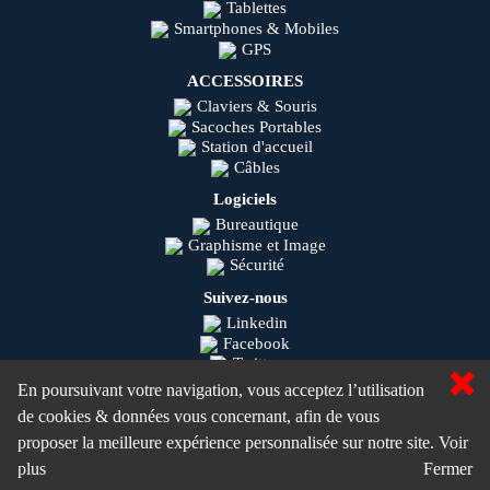
Tablettes
Smartphones & Mobiles
GPS
ACCESSOIRES
Claviers & Souris
Sacoches Portables
Station d'accueil
Câbles
Logiciels
Bureautique
Graphisme et Image
Sécurité
Suivez-nous
Linkedin
Facebook
Twitter
Youtube
En poursuivant votre navigation, vous acceptez l’utilisation
Instagram
de cookies & données vous concernant, afin de vous
Olisys © 2020
proposer la meilleure expérience personnalisée sur notre site.
Voir
MaSolutionIT.com ©
plus
Fermer