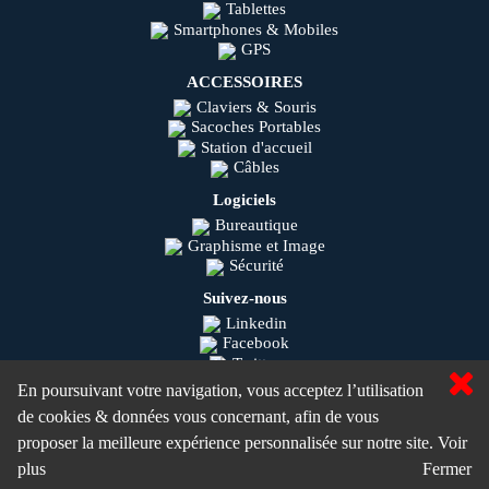
Tablettes
Smartphones & Mobiles
GPS
ACCESSOIRES
Claviers & Souris
Sacoches Portables
Station d'accueil
Câbles
Logiciels
Bureautique
Graphisme et Image
Sécurité
Suivez-nous
Linkedin
Facebook
Twitter
Youtube
En poursuivant votre navigation, vous acceptez l’utilisation
Instagram
de cookies & données vous concernant, afin de vous
Olisys © 2020
proposer la meilleure expérience personnalisée sur notre site.
Voir
MaSolutionIT.com ©
plus
Fermer