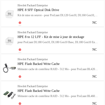
Hewlett Packard Enterprise
HPE 8 SFF Optical Disk Drive
Kit de mise en oeuvre - pour ProLiant DL120 Gen10, DL160 Gen10, DL160 Gen10 SMB, DL325 Gen10 Base, DL325 Gen10 Solution
NC
Hewlett Packard Enterprise
HPE 8 to 12 LFF - Kit de mise à jour de stockage
pour ProLiant DL180 Gen10, DL180 Gen10 Base, DL180 Gen10 Entry (3.5"), DL180 Gen10 SMB (3.5")
NC
Hewlett Packard Enterprise
HPE Flash Backed Write Cache
Mémoire cache de contrôleur RAID - 512 Mo - pour ProLiant BL420c Gen8, SL230s Gen8, SL250s Gen8, SL270s Gen8
NC
Hewlett Packard Enterprise
HPE Flash Backed Write Cache
Mémoire cache de contrôleur RAID - 512 Mo - pour ProLiant BL460c G7, BL620C G7, BL680c G7, DL165 G7, DL360 G7, DL370 G6, DL980 G7, ML110 G7
NC