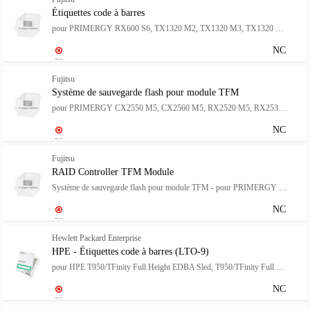
Étiquettes code à barres
pour PRIMERGY RX600 S6, TX1320 M2, TX1320 M3, TX1320 M4, TX1330 M2, TX1330 M3, TX1330 M4
NC
Fujitsu
Système de sauvegarde flash pour module TFM
pour PRIMERGY CX2550 M5, CX2560 M5, RX2520 M5, RX2530 M5, RX2540 M5, RX4770 M4, TX2550 M5
NC
Fujitsu
RAID Controller TFM Module
Système de sauvegarde flash pour module TFM - pour PRIMERGY CX2550 M5, CX2560 M5, RX2520 M5, RX2530 M5, RX2540 M5, RX4770 M4, TX2550 M5
NC
Hewlett Packard Enterprise
HPE - Étiquettes code à barres (LTO-9)
pour HPE T950/TFinity Full Height EDBA Sled, T950/TFinity Full Height Sled
NC