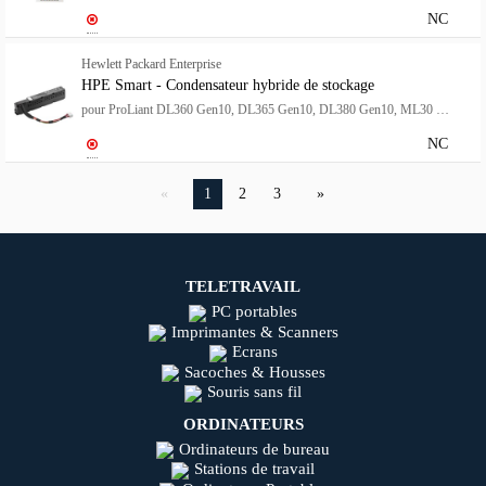
NC
Hewlett Packard Enterprise
HPE Smart - Condensateur hybride de stockage
pour ProLiant DL360 Gen10, DL365 Gen10, DL380 Gen10, ML30 Gen10
NC
1
2
3
TELETRAVAIL
PC portables
Imprimantes & Scanners
Ecrans
Sacoches & Housses
Souris sans fil
ORDINATEURS
Ordinateurs de bureau
Stations de travail