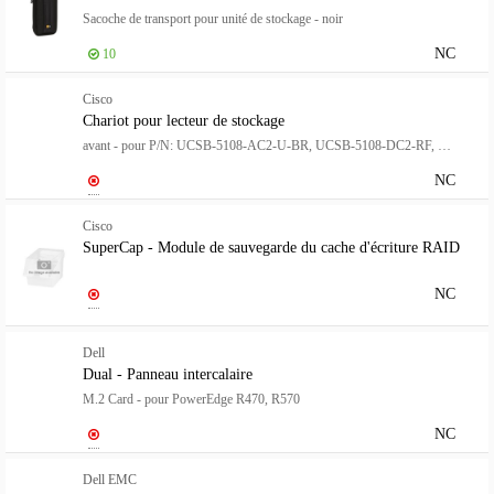
Sacoche de transport pour unité de stockage - noir
NC
10
Cisco
Chariot pour lecteur de stockage
avant - pour P/N: UCSB-5108-AC2-U-BR, UCSB-5108-DC2-RF, UCSB-B200-M6-U, UCSB-B200-M6-U-BR
NC
Cisco
SuperCap - Module de sauvegarde du cache d'écriture RAID
NC
Dell
Dual - Panneau intercalaire
M.2 Card - pour PowerEdge R470, R570
NC
Dell EMC