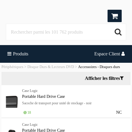
Produits
Espace Client
Périphériques
Disque Durs & Lecteurs DVD
Accessoires - Disques durs
Afficher les filtres
Case Logic
Portable Hard Drive Case
Sacoche de transport pour unité de stockage - noir
NC
18
Case Logic
Portable Hard Drive Case