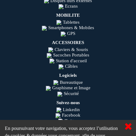
Disques durs externes
Ecrans
MOBILITE
Tablettes
Smartphones & Mobiles
GPS
ACCESSOIRES
Claviers & Souris
Sacoches Portables
Station d'accueil
Câbles
Logiciels
Bureautique
Graphisme et Image
Sécurité
Suivez-nous
Linkedin
Facebook
Twitter
Youtube
En poursuivant votre navigation, vous acceptez l’utilisation
Instagram
de cookies & données vous concernant, afin de vous