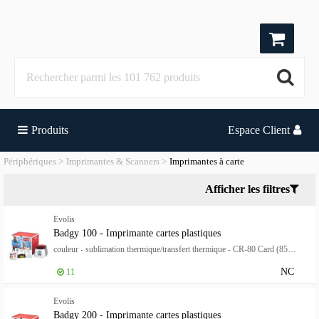
Produits
Espace Client
Périphériques
Imprimantes & Scanners
Imprimantes à carte
Afficher les filtres
Evolis
Badgy 100 - Imprimante cartes plastiques
couleur - sublimation thermique/transfert thermique - CR-80 Card (85.6 x 54 mm) - jusqu'à 225 cartes/heure (mono) / jusqu'à 80 cartes/heure (couleur) - capacité : 40 cartes - USB 2.0
NC
11
Evolis
Badgy 200 - Imprimante cartes plastiques