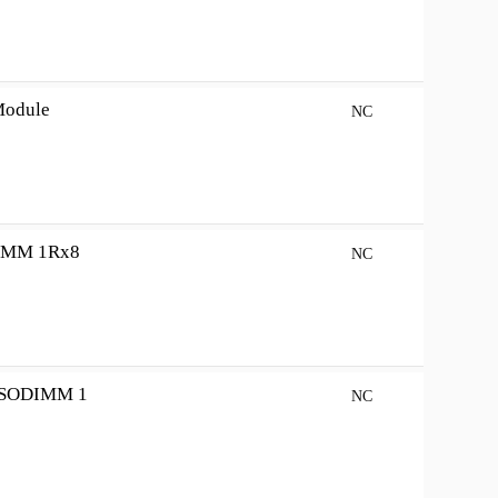
Module
NC
IMM 1Rx8
NC
CSODIMM 1
NC