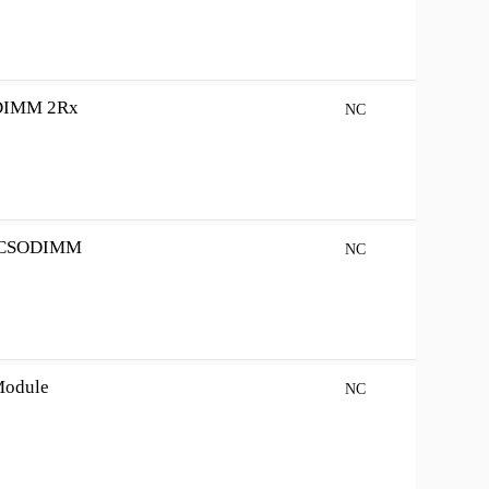
DIMM 2Rx
NC
2 CSODIMM
NC
Module
NC