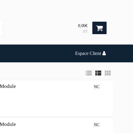
0,00€
HT
Espace Client
 Module
NC
 Module
NC