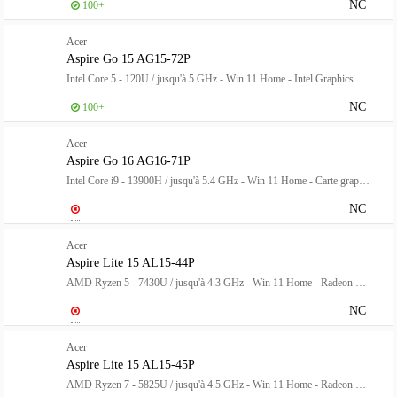
NC
100+
Acer
Aspire Go 15 AG15-72P
Intel Core 5 - 120U / jusqu'à 5 GHz - Win 11 Home - Intel Graphics - 8 Go RAM - 512 Go SSD NVMe - 15.6" TN 1920 x 1080 (Full HD) - Wi-Fi 6 - Argent pur - clavier : Français
NC
100+
Acer
Aspire Go 16 AG16-71P
Intel Core i9 - 13900H / jusqu'à 5.4 GHz - Win 11 Home - Carte graphique Intel Iris Xe - 32 Go RAM - 1.024 To SSD - 16" IPS 1920 x 1200 @ 120 Hz - Wi-Fi 6 - Argent pur - clavier : Français
NC
Acer
Aspire Lite 15 AL15-44P
AMD Ryzen 5 - 7430U / jusqu'à 4.3 GHz - Win 11 Home - Radeon Graphics - 16 Go RAM - 512 Go SSD - 15.6" IPS 1920 x 1080 (Full HD) - Wi-Fi 6 - argent clair - clavier : Français
NC
Acer
Aspire Lite 15 AL15-45P
AMD Ryzen 7 - 5825U / jusqu'à 4.5 GHz - Win 11 Home - Radeon Graphics - 16 Go RAM - 512 Go SSD - 15.6" IPS 1920 x 1080 (Full HD) - Wi-Fi 6 - argent clair - clavier : Français