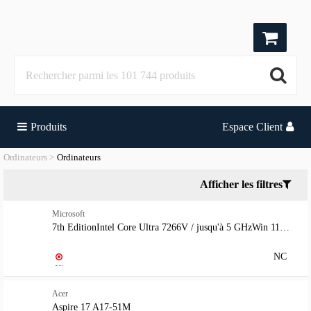
Produits
Espace Client
Ordinateurs
Ordinateurs
Afficher les filtres
Microsoft
7th EditionIntel Core Ultra 7266V / jusqu'à 5 GHzWin 11 ProIntel Arc Graphics16 Go RAM512 Go SSD15" écran tactile 2496 x 1664 @ 120 HzWi-Fi 7, Bluetoothnoir
NC
Acer
Aspire 17 A17-51M