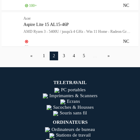
NC
100+
Acer
Aspire Lite 15 AL15-46P
AMD Ryzen 3 - 5400U / jusqu'à 4 GHz - Win 11 Home - Radeon Graphics - 8 Go RAM - 512 Go SSD NVMe - 15.6" IPS 1920 x 1080 (Full HD) - Wi-Fi 6 - argent clair - clavier : Français
NC
1
2
3
4
5
…
TELETRAVAIL
PC portables
Imprimantes & Scanners
Ecrans
Sacoches & Housses
Souris sans fil
ORDINATEURS
Ordinateurs de bureau
Stations de travail