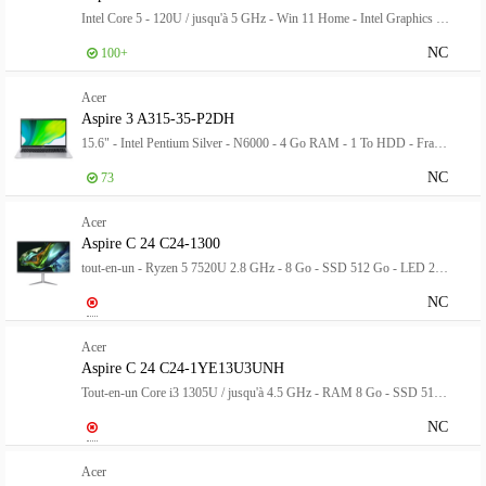
Intel Core 5 - 120U / jusqu'à 5 GHz - Win 11 Home - Intel Graphics - 16 Go RAM - 512 Go SSD NVMe - 17.3" IPS 1920 x 1080 (Full HD) - Wi-Fi 6E - gris acier - clavier : Français
NC
100+
Acer
Aspire 3 A315-35-P2DH
15.6" - Intel Pentium Silver - N6000 - 4 Go RAM - 1 To HDD - Français
NC
73
Acer
Aspire C 24 C24-1300
tout-en-un - Ryzen 5 7520U 2.8 GHz - 8 Go - SSD 512 Go - LED 23.8"
NC
Acer
Aspire C 24 C24-1YE13U3UNH
Tout-en-un Core i3 1305U / jusqu'à 4.5 GHz - RAM 8 Go - SSD 512 Go - UHD Graphics - IEEE 802.11ax (Wi-Fi 6), Gigabit Ethernet - Win 11 Home - moniteur : LED 23.8" 1920 x 1080 (Full HD) @ 120 Hz - blanc
NC
Acer