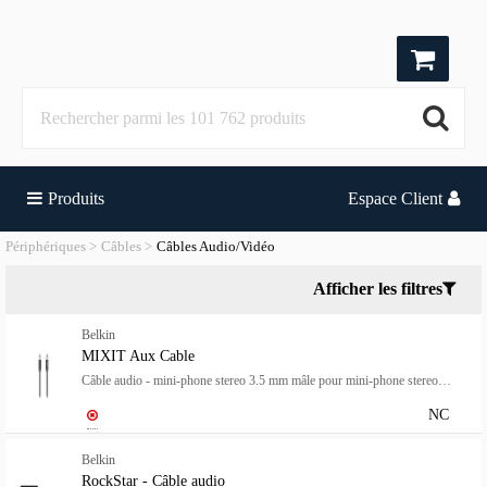
Produits
Espace Client
Périphériques
Câbles
Câbles Audio/Vidéo
Afficher les filtres
Belkin
MIXIT Aux Cable
Câble audio - mini-phone stereo 3.5 mm mâle pour mini-phone stereo 3.5 mm mâle - 1.22 m - noir
NC
Belkin
RockStar - Câble audio