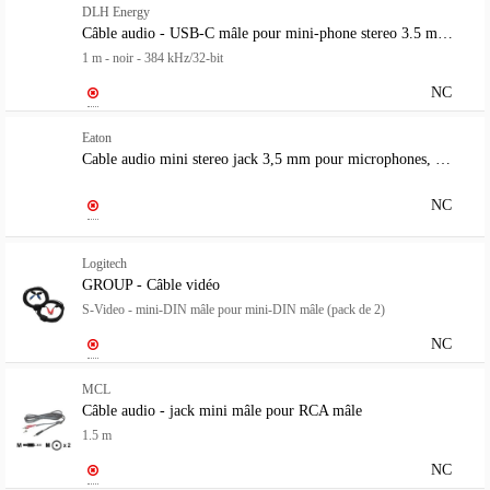
DLH Energy
Câble audio - USB-C mâle pour mini-phone stereo 3.5 mm mâle
1 m - noir - 384 kHz/32-bit
NC
Eaton
Cable audio mini stereo jack 3,5 mm pour microphones, haut-parleurs et casques (M/M), 1,80 m
NC
Logitech
GROUP - Câble vidéo
S-Video - mini-DIN mâle pour mini-DIN mâle (pack de 2)
NC
MCL
Câble audio - jack mini mâle pour RCA mâle
1.5 m
NC