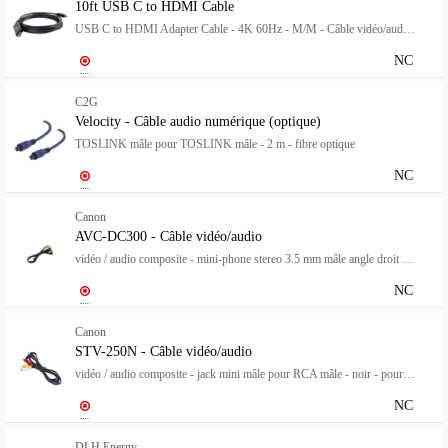
10ft USB C to HDMI Cable
USB C to HDMI Adapter Cable - 4K 60Hz - M/M - Câble vidéo/audio - 24 pin USB-C mâle reversible pour HDMI mâle - 3.05 m - noir - support 4K
NC
C2G
Velocity - Câble audio numérique (optique)
TOSLINK mâle pour TOSLINK mâle - 2 m - fibre optique
NC
Canon
AVC-DC300 - Câble vidéo/audio
vidéo / audio composite - mini-phone stereo 3.5 mm mâle angle droit pour RCA mâle - 1.5 m - noir - pour PowerShot ELPH S500, SD550, SD600, SD630, SD700, SD750, SD800, SD850, SD870, SD900, SD950
NC
Canon
STV-250N - Câble vidéo/audio
vidéo / audio composite - jack mini mâle pour RCA mâle - noir - pour iVIS HF S11, HF11; LEGRIA HF G40, HF R706, HF R76; VIXIA HF R70, HF R80, HF R800, HF R82
NC
DLH Energy