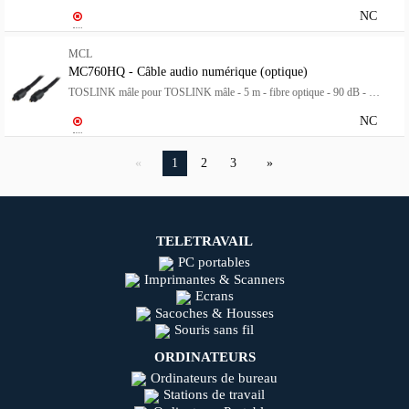
NC
MCL
MC760HQ - Câble audio numérique (optique)
TOSLINK mâle pour TOSLINK mâle - 5 m - fibre optique - 90 dB - noir
NC
1
2
3
TELETRAVAIL
PC portables
Imprimantes & Scanners
Ecrans
Sacoches & Housses
Souris sans fil
ORDINATEURS
Ordinateurs de bureau
Stations de travail