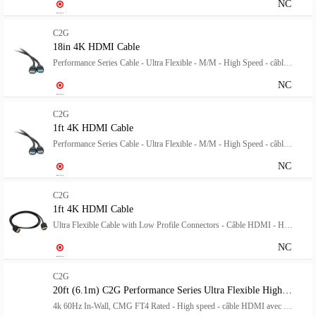
NC
C2G
18in 4K HDMI Cable
Performance Series Cable - Ultra Flexible - M/M - High Speed - câble HDMI - HDMI mâle pour HDMI mâle - 50 cm - noir
NC
C2G
1ft 4K HDMI Cable
Performance Series Cable - Ultra Flexible - M/M - High Speed - câble HDMI - HDMI mâle pour HDMI mâle - 30 cm - noir
NC
C2G
1ft 4K HDMI Cable
Ultra Flexible Cable with Low Profile Connectors - Câble HDMI - HDMI mâle pour HDMI mâle - 30.5 cm - double blindage - noir
NC
C2G
20ft (6.1m) C2G Performance Series Ultra Flexible High Speed HDMI Cable
4k 60Hz In-Wall, CMG FT4 Rated - High speed - câble HDMI avec Ethernet - HDMI mâle pour HDMI mâle - 6.1 m - noir - bi-directionnel, support 4K60Hz (4096 x 2160)