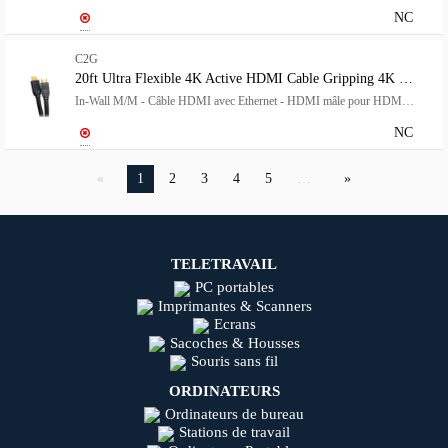
NC
C2G
20ft Ultra Flexible 4K Active HDMI Cable Gripping 4K 60Hz
In-Wall M/M - Câble HDMI avec Ethernet - HDMI mâle pour HDMI mâle - 6.1 m - noir - actif, support pour 4K60Hz
NC
1
2
3
4
5
…
TELETRAVAIL
PC portables
Imprimantes & Scanners
Ecrans
Sacoches & Housses
Souris sans fil
ORDINATEURS
Ordinateurs de bureau
Stations de travail