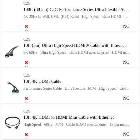
C2G
100ft (30.5m) C2G Performance Series Ultra Flexible Active High Speed HDMI Cable
4K 30Hz In-Wall, CMG (FT4) Rated - High Speed - câble HDMI - HDMI mâle pour HDMI mâle - 30.5 m - noir - actif, Unidirectionnel, support pour 4K30Hz
NC
C2G
10ft (3m) Ultra High Speed HDMI® Cable with Ethernet
8K 60Hz - Ultra High Speed - câble HDMI avec Ethernet - HDMI mâle pour HDMI mâle - 3 m - noir - support 8K60Hz (7680 x 4320)
NC
C2G
10ft 4K HDMI Cable
Performance Series Cable - Ultra Flexible - M/M - High Speed - câble HDMI - HDMI mâle pour HDMI mâle - 3 m - noir
NC
C2G
10ft 4K HDMI to HDMI Mini Cable with Ethernet
High Speed - 60Hz - M/M - Câble HDMI avec Ethernet - 19 pin mini HDMI Type C mâle pour HDMI mâle - 3.05 m - blindé - noir
NC