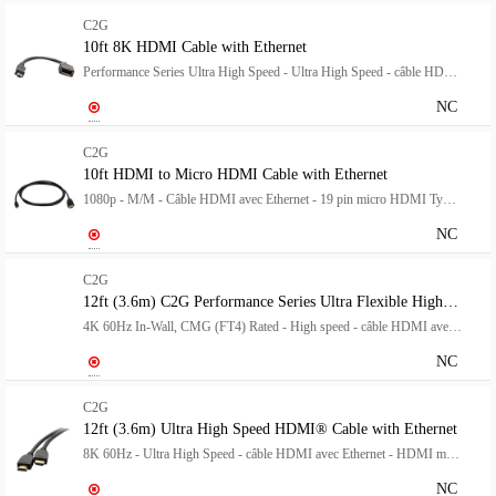
C2G
10ft 8K HDMI Cable with Ethernet
Performance Series Ultra High Speed - Ultra High Speed - câble HDMI avec Ethernet - HDMI mâle pour HDMI mâle - 3 m - noir - support 10K, support 8K60Hz (7680 x 4320), support 4K120Hz (4096 x 2160)
NC
C2G
10ft HDMI to Micro HDMI Cable with Ethernet
1080p - M/M - Câble HDMI avec Ethernet - 19 pin micro HDMI Type D mâle pour HDMI mâle - 3.05 m - blindé - noir
NC
C2G
12ft (3.6m) C2G Performance Series Ultra Flexible High Speed HDMI Cable
4K 60Hz In-Wall, CMG (FT4) Rated - High speed - câble HDMI avec Ethernet - HDMI mâle pour HDMI mâle - 3.6 m - noir - bi-directionnel, support pour 4K60Hz
NC
C2G
12ft (3.6m) Ultra High Speed HDMI® Cable with Ethernet
8K 60Hz - Ultra High Speed - câble HDMI avec Ethernet - HDMI mâle pour HDMI mâle - 3.6 m - noir - support 8K60Hz (7680 x 4320)
NC