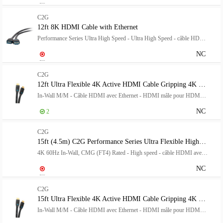
C2G
12ft 8K HDMI Cable with Ethernet
Performance Series Ultra High Speed - Ultra High Speed - câble HDMI avec Ethernet - HDMI mâle pour HDMI mâle - 3.6 m - noir - support 10K, support 8K60Hz (7680 x 4320), support 4K120Hz (4096 x 2160)
NC
C2G
12ft Ultra Flexible 4K Active HDMI Cable Gripping 4K 60Hz
In-Wall M/M - Câble HDMI avec Ethernet - HDMI mâle pour HDMI mâle - 3.7 m - noir - actif, support pour 4K60Hz
NC
2
C2G
15ft (4.5m) C2G Performance Series Ultra Flexible High Speed HDMI Cable
4K 60Hz In-Wall, CMG (FT4) Rated - High speed - câble HDMI avec Ethernet - HDMI mâle pour HDMI mâle - 4.6 m - noir - bi-directionnel, support pour 4K60Hz
NC
C2G
15ft Ultra Flexible 4K Active HDMI Cable Gripping 4K 60Hz
In-Wall M/M - Câble HDMI avec Ethernet - HDMI mâle pour HDMI mâle - 4.5 m - noir - actif, support pour 4K60Hz