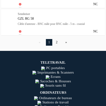
NC
Sennheiser
GZL RG 58
Câble d'antenne - BNC mâle pour BNC mâle - 5 m - coaxial
NC
1
2
TELETRAVAIL
PC portables
Imprimantes & Scanners
Ecrans
Sacoches & Housses
Souris sans fil
ORDINATEURS
Ordinateurs de bureau
Stations de travail