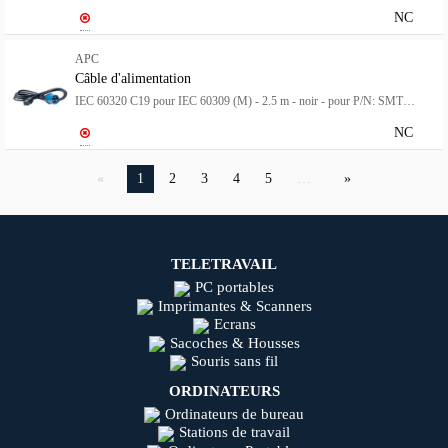
NC
APC
Câble d'alimentation
IEC 60320 C19 pour IEC 60309 (M) - 2.5 m - noir - pour P/N: SMT2200I-AR, SMT2200R2I-AR, SMT3000I-AR, SMT3000R2I-AR, SRT1500XLI, SRT2200XLI-KR
NC
1
2
3
4
5
…
TELETRAVAIL
PC portables
Imprimantes & Scanners
Ecrans
Sacoches & Housses
Souris sans fil
ORDINATEURS
Ordinateurs de bureau
Stations de travail