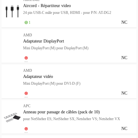
Aircord - Répartiteur video
24 pin USB-C mâle pour USB, HDMI - pour P/N: AT-DG2
NC
1
AMD
Adaptateur DisplayPort
Mini DisplayPort (M) pour DisplayPort (M)
NC
AMD
Adaptateur vidéo
Mini DisplayPort (M) pour DVI-D (F)
NC
APC
Anneau pour passage de câbles (pack de 10)
pour NetShelter ES; NetShelter SX; Netshelter VS; Netshelter VX
NC