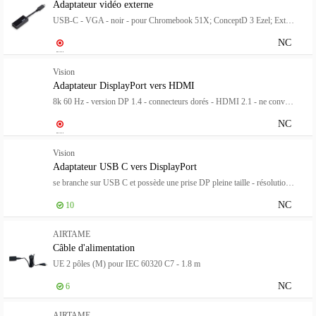
Adaptateur vidéo externe
USB-C - VGA - noir - pour Chromebook 51X; ConceptD 3 Ezel; Extensa 15; Swift 3 Pro Series; TravelMate Spin B3
NC
Vision
Adaptateur DisplayPort vers HDMI
8k 60 Hz - version DP 1.4 - connecteurs dorés - HDMI 2.1 - ne convertit pas HDMI en DP - hotplug - DP (m) vers HDMI (f) - diamètre extérieur 5,0 mm - 32 AWG - longueur totale 225 mm - noir
NC
Vision
Adaptateur USB C vers DisplayPort
se branche sur USB C et possède une prise DP pleine taille - résolution maximale 8k 60 Hz - USB C 3.2 (m) vers DP (f) - pilote intégré dans l'adaptateur - noir
NC
10
AIRTAME
Câble d'alimentation
UE 2 pôles (M) pour IEC 60320 C7 - 1.8 m
NC
6
AIRTAME