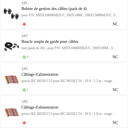
APC
Bobine de gestion des câbles (pack de 4)
pour P/N: SMTL1000RMI2UC, SMX1000C, SMX1500RM2UC, SMX1500RM2UCNC, SMX750C, SMX750CNC
NC
APC
Boucle souple de guide pour câbles
noir (pack de 10) - pour P/N: SMTL1000RMI2UC, SMX1000C, SMX1500RM2UC, SMX1500RM2UCNC, SMX750C, SMX750CNC
NC
9
APC
Câblage d'alimentation
power IEC 60320 C13 pour IEC 60320 C14 - 10 A - 1.2 m - rouge - pour P/N: SCL500RMI1UC, SCL500RMI1UNC, SMT3000I-AR, SMT3000R2I-AR, SMTL750RMI2UC, SRT1500RMXLI
NC
1
APC
Câblage d'alimentation
power IEC 60320 C13 pour IEC 60320 C14 - 10 A - 1.8 m - rouge - pour P/N: SCL500RMI1UC, SCL500RMI1UNC, SMT3000I-AR, SMT3000R2I-AR, SMTL750RMI2UC, SRT1500RMXLI
NC