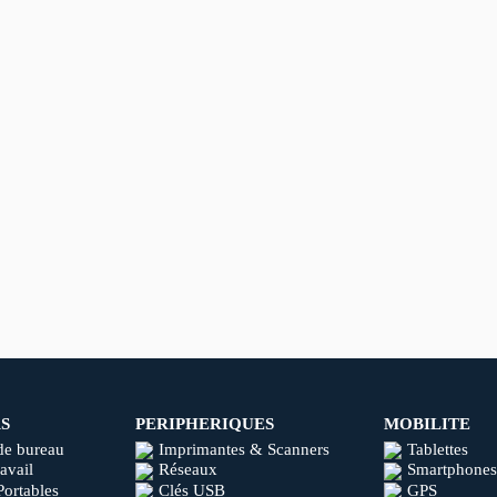
S
PERIPHERIQUES
MOBILITE
de bureau
Imprimantes & Scanners
Tablettes
ravail
Réseaux
Smartphones
Portables
Clés USB
GPS