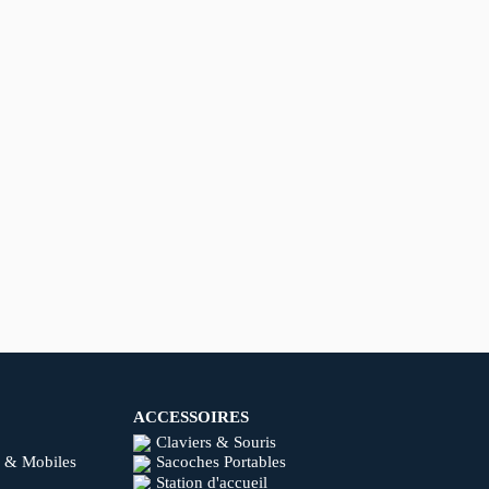
ACCESSOIRES
Claviers & Souris
 & Mobiles
Sacoches Portables
Station d'accueil