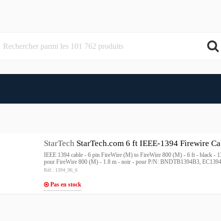
StarTech
StarTech.com 6 ft IEEE-1394 Firewire C
IEEE 1394 cable - 6 pin FireWire (M) to FireWire 800 (M) - 6 ft - black 
pour FireWire 800 (M) - 1.8 m - noir - pour P/N: BNDTB1394B3, EC13
Réf.: 1394_96_6
Pas en stock