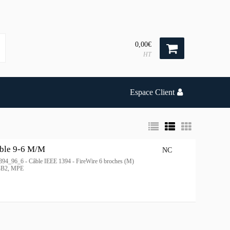
0,00€
HT
Espace Client
able 9-6 M/M
NC
- 1394_96_6 - Câble IEEE 1394 - FireWire 6 broches (M)
94B2, MPE