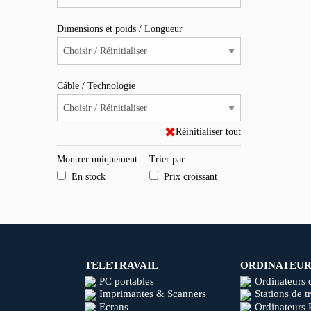
Dimensions et poids / Longueur
Câble / Technologie
Réinitialiser tout
Montrer uniquement
Trier par
En stock
Prix croissant
TELETRAVAIL
ORDINATEUR
PC portables
Ordinateurs 
Imprimantes & Scanners
Stations de t
Ecrans
Ordinateurs 