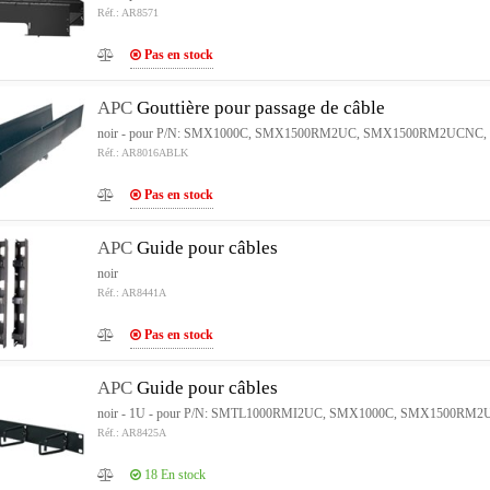
Réf.: AR8571
Pas en stock
APC
Gouttière pour passage de câble
noir - pour P/N: SMX1000C, SMX1500RM2UC, SMX1500RM2UCN
Réf.: AR8016ABLK
Pas en stock
APC
Guide pour câbles
noir
Réf.: AR8441A
Pas en stock
APC
Guide pour câbles
noir - 1U - pour P/N: SMTL1000RMI2UC, SMX1000C, SMX1500
Réf.: AR8425A
18
En stock