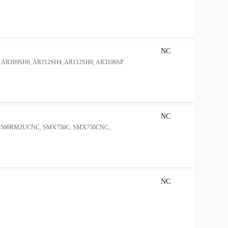
NC
4, AR109SH6, AR112SH4, AR112SH6, AR3106SP
NC
SMX1500RM2UCNC, SMX750C, SMX750CNC,
NC