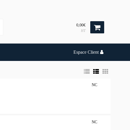
0,00€
HT
Espace Client
NC
NC