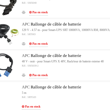
Réf.: SMX040
Pas en stock
APC
Rallonge de câble de batterie
129 V - 4.57 m - pour Smart-UPS SRT 10000VA, 10000VA RM, 8000V
Réf.: SRT003
Pas en stock
APC
Rallonge de câble de batterie
48 V - noir - pour Smart-UPS X 48V, Rack/tour de batterie externe 48
Réf.: SMX039-2
Pas en stock
APC
Rallonge de câble de batterie
5 m
Réf.: SRTG03
Pas en stock