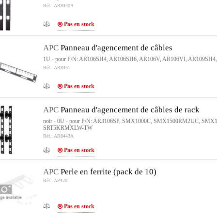
Réf.: AR8440A
Pas en stock
APC
Panneau d'agencement de câbles
1U - pour P/N: AR106SH4, AR106SH6, AR106V, AR106VI, AR109SH
Réf.: AR8451
Pas en stock
APC
Panneau d'agencement de câbles de rack
noir - 0U - pour P/N: AR3106SP, SMX1000C, SMX1500RM2UC, 
SRT5KRMXLW-TW
Réf.: AR8443A
Pas en stock
APC
Perle en ferrite (pack de 10)
Réf.: AP420
Pas en stock