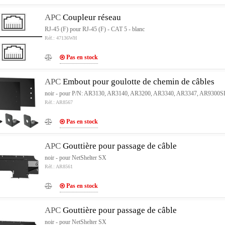
APC
Coupleur réseau
RJ-45 (F) pour RJ-45 (F) - CAT 5 - blanc
Réf.: 47136WH
Pas en stock
APC
Embout pour goulotte de chemin de câbles
noir - pour P/N: AR3130, AR3140, AR3200, AR3340, AR3347, AR930
Réf.: AR8567
Pas en stock
APC
Gouttière pour passage de câble
noir - pour NetShelter SX
Réf.: AR8561
Pas en stock
APC
Gouttière pour passage de câble
noir - pour NetShelter SX