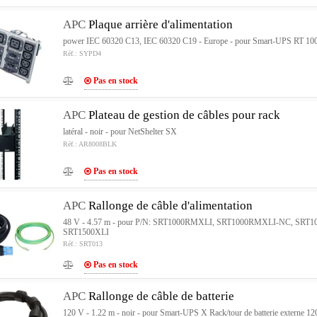
APC
Plaque arrière d'alimentation
power IEC 60320 C13, IEC 60320 C19 - Europe - pour Smart-UPS RT 10
Réf.: SYPD4
Pas en stock
APC
Plateau de gestion de câbles pour rack
latéral - noir - pour NetShelter SX
Réf.: AR8008BLK
Pas en stock
APC
Rallonge de câble d'alimentation
48 V - 4.57 m - pour P/N: SRT1000RMXLI, SRT1000RMXLI-NC, SRT
SRT1500XLI
Réf.: SRT013
Pas en stock
APC
Rallonge de câble de batterie
120 V - 1.22 m - noir - pour Smart-UPS X Rack/tour de batterie externe 1